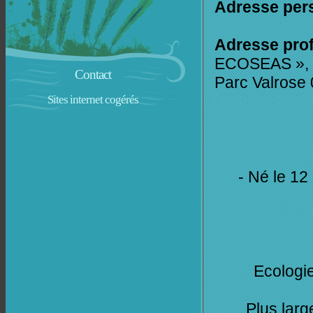
Adresse per
Adresse prof
ECOSEAS », F
Contact
Parc Valrose
Sites internet cogérés
- Né le 12
Ecologie
Plus larg