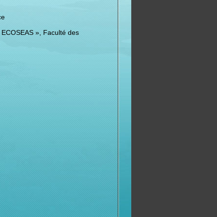
ce
 ECOSEAS », Faculté des